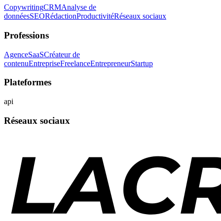
Copywriting
CRM
Analyse de
données
SEO
Rédaction
Productivité
Réseaux sociaux
Professions
Agence
SaaS
Créateur de
contenu
Entreprise
Freelance
Entrepreneur
Startup
Plateformes
api
Réseaux sociaux