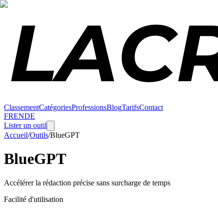
Classement
Catégories
Professions
Blog
Tarifs
Contact
FR
EN
DE
Lister un outil
Accueil
/
Outils
/
BlueGPT
BlueGPT
Accélérer la rédaction précise sans surcharge de temps
Facilité d'utilisation