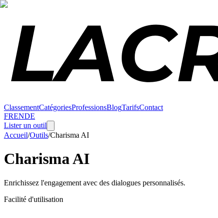
Classement
Catégories
Professions
Blog
Tarifs
Contact
FR
EN
DE
Lister un outil
Accueil
/
Outils
/
Charisma AI
Charisma AI
Enrichissez l'engagement avec des dialogues personnalisés.
Facilité d'utilisation