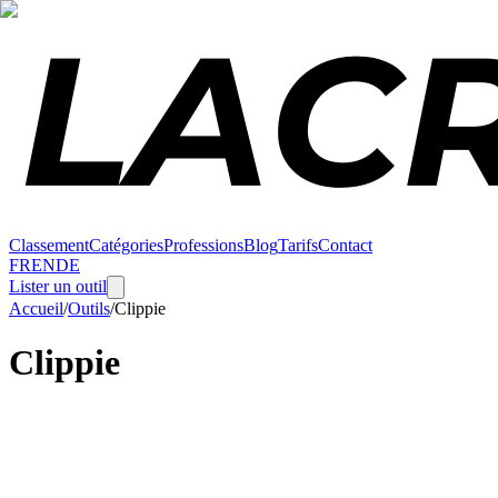
Classement
Catégories
Professions
Blog
Tarifs
Contact
FR
EN
DE
Lister un outil
Accueil
/
Outils
/
Clippie
Clippie