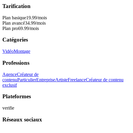
Tarification
Plan basique
19.99
/mois
Plan avancé
34.99
/mois
Plan pro
69.99
/mois
Catégories
Vidéo
Montage
Professions
Agence
Créateur de
contenu
Particulier
Entreprise
Artiste
Freelance
Créateur de contenu
exclusif
Plateformes
verifie
Réseaux sociaux