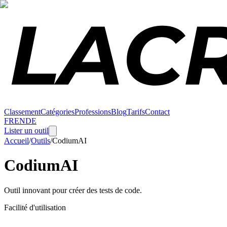
Classement
Catégories
Professions
Blog
Tarifs
Contact
FR
EN
DE
Lister un outil
Accueil
/
Outils
/
CodiumAI
CodiumAI
Outil innovant pour créer des tests de code.
Facilité d'utilisation