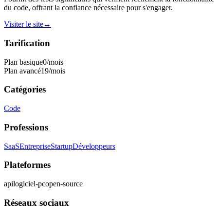
du code, offrant la confiance nécessaire pour s'engager.
Visiter le site
→
Tarification
Plan basique
0
/mois
Plan avancé
19
/mois
Catégories
Code
Professions
SaaS
Entreprise
Startup
Développeurs
Plateformes
api
logiciel-pc
open-source
Réseaux sociaux