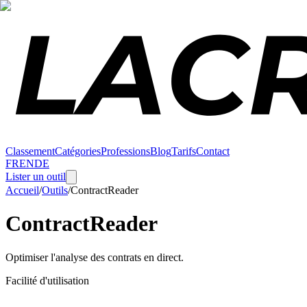
Classement
Catégories
Professions
Blog
Tarifs
Contact
FR
EN
DE
Lister un outil
Accueil
/
Outils
/
ContractReader
ContractReader
Optimiser l'analyse des contrats en direct.
Facilité d'utilisation