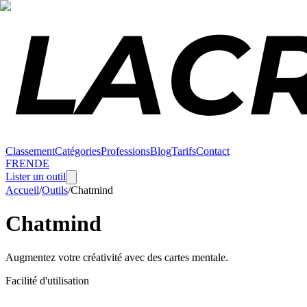
Classement
Catégories
Professions
Blog
Tarifs
Contact
FR
EN
DE
Lister un outil
Accueil
/
Outils
/
Chatmind
Chatmind
Augmentez votre créativité avec des cartes mentale.
Facilité d'utilisation