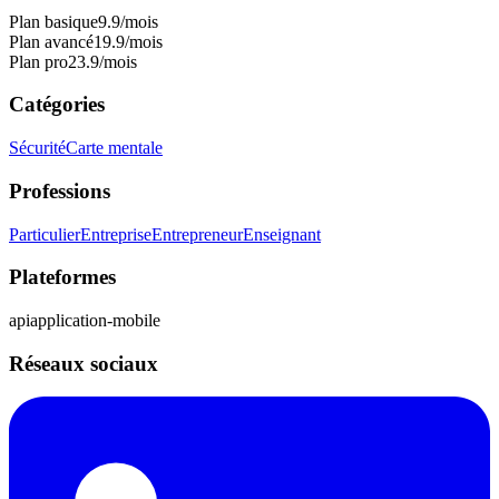
Plan basique
9.9
/mois
Plan avancé
19.9
/mois
Plan pro
23.9
/mois
Catégories
Sécurité
Carte mentale
Professions
Particulier
Entreprise
Entrepreneur
Enseignant
Plateformes
api
application-mobile
Réseaux sociaux