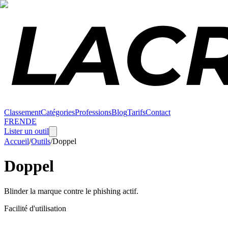
Classement
Catégories
Professions
Blog
Tarifs
Contact
FR
EN
DE
Lister un outil
Accueil
/
Outils
/
Doppel
Doppel
Blinder la marque contre le phishing actif.
Facilité d'utilisation