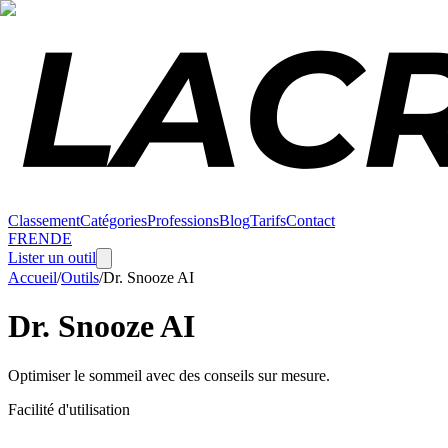
Classement
Catégories
Professions
Blog
Tarifs
Contact
FR
EN
DE
Lister un outil
Accueil
/
Outils
/
Dr. Snooze AI
Dr. Snooze AI
Optimiser le sommeil avec des conseils sur mesure.
Facilité d'utilisation