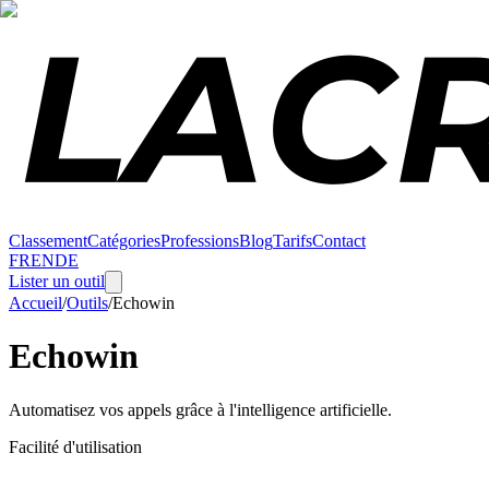
Classement
Catégories
Professions
Blog
Tarifs
Contact
FR
EN
DE
Lister un outil
Accueil
/
Outils
/
Echowin
Echowin
Automatisez vos appels grâce à l'intelligence artificielle.
Facilité d'utilisation