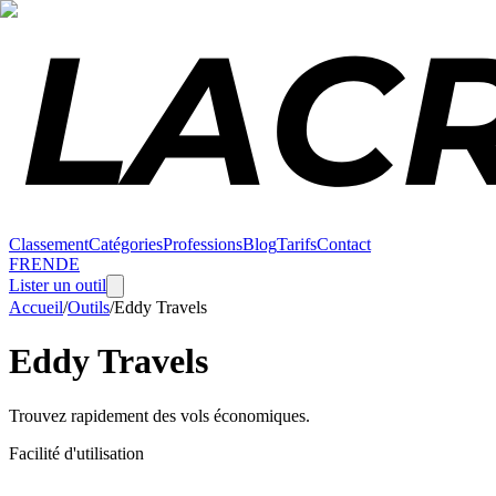
Classement
Catégories
Professions
Blog
Tarifs
Contact
FR
EN
DE
Lister un outil
Accueil
/
Outils
/
Eddy Travels
Eddy Travels
Trouvez rapidement des vols économiques.
Facilité d'utilisation