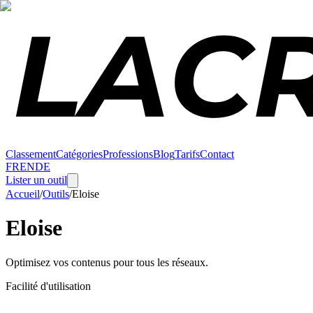
Classement
Catégories
Professions
Blog
Tarifs
Contact
FR
EN
DE
Lister un outil
Accueil
/
Outils
/
Eloise
Eloise
Optimisez vos contenus pour tous les réseaux.
Facilité d'utilisation