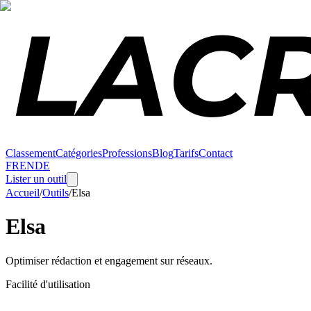
Classement
Catégories
Professions
Blog
Tarifs
Contact
FR
EN
DE
Lister un outil
Accueil
/
Outils
/
Elsa
Elsa
Optimiser rédaction et engagement sur réseaux.
Facilité d'utilisation