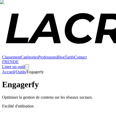
Classement
Catégories
Professions
Blog
Tarifs
Contact
FR
EN
DE
Lister un outil
Accueil
/
Outils
/
Engagerfy
Engagerfy
Optimiser la gestion de contenu sur les réseaux sociaux.
Facilité d'utilisation