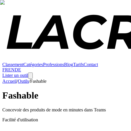
Classement
Catégories
Professions
Blog
Tarifs
Contact
FR
EN
DE
Lister un outil
Accueil
/
Outils
/
Fashable
Fashable
Concevoir des produits de mode en minutes dans Teams
Facilité d'utilisation