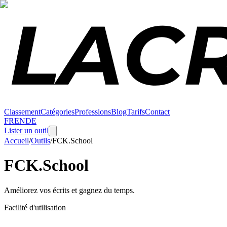
Classement
Catégories
Professions
Blog
Tarifs
Contact
FR
EN
DE
Lister un outil
Accueil
/
Outils
/
FCK.School
FCK.School
Améliorez vos écrits et gagnez du temps.
Facilité d'utilisation