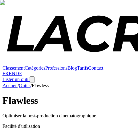
Classement
Catégories
Professions
Blog
Tarifs
Contact
FR
EN
DE
Lister un outil
Accueil
/
Outils
/
Flawless
Flawless
Optimiser la post-production cinématographique.
Facilité d'utilisation