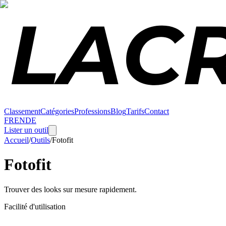
Classement
Catégories
Professions
Blog
Tarifs
Contact
FR
EN
DE
Lister un outil
Accueil
/
Outils
/
Fotofit
Fotofit
Trouver des looks sur mesure rapidement.
Facilité d'utilisation