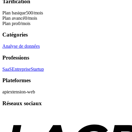
Tarification
Plan basique
500
/mois
Plan avancé
0
/mois
Plan pro
0
/mois
Catégories
Analyse de données
Professions
SaaS
Entreprise
Startup
Plateformes
api
extension-web
Réseaux sociaux