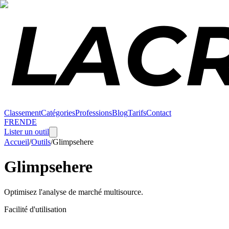
Classement
Catégories
Professions
Blog
Tarifs
Contact
FR
EN
DE
Lister un outil
Accueil
/
Outils
/
Glimpsehere
Glimpsehere
Optimisez l'analyse de marché multisource.
Facilité d'utilisation