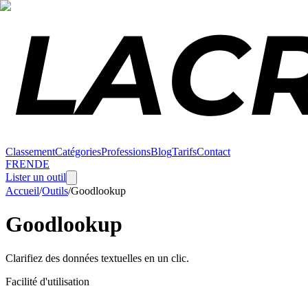
Classement
Catégories
Professions
Blog
Tarifs
Contact
FR
EN
DE
Lister un outil
Accueil
/
Outils
/
Goodlookup
Goodlookup
Clarifiez des données textuelles en un clic.
Facilité d'utilisation