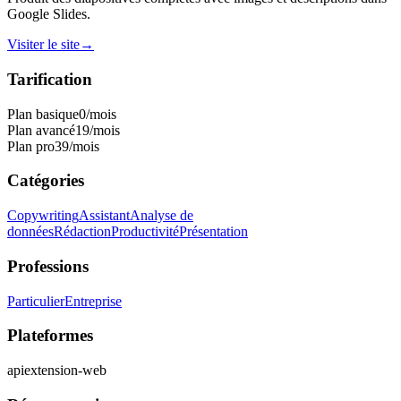
Google Slides.
Visiter le site
→
Tarification
Plan basique
0
/mois
Plan avancé
19
/mois
Plan pro
39
/mois
Catégories
Copywriting
Assistant
Analyse de
données
Rédaction
Productivité
Présentation
Professions
Particulier
Entreprise
Plateformes
api
extension-web