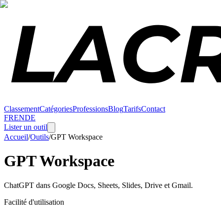
Classement
Catégories
Professions
Blog
Tarifs
Contact
FR
EN
DE
Lister un outil
Accueil
/
Outils
/
GPT Workspace
GPT Workspace
ChatGPT dans Google Docs, Sheets, Slides, Drive et Gmail.
Facilité d'utilisation