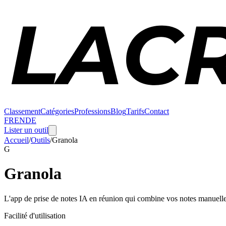
Classement
Catégories
Professions
Blog
Tarifs
Contact
FR
EN
DE
Lister un outil
Accueil
/
Outils
/
Granola
G
Granola
L'app de prise de notes IA en réunion qui combine vos notes manuelles
Facilité d'utilisation