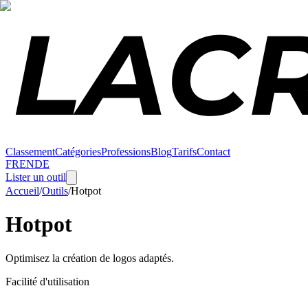
Classement
Catégories
Professions
Blog
Tarifs
Contact
FR
EN
DE
Lister un outil
Accueil
/
Outils
/
Hotpot
Hotpot
Optimisez la création de logos adaptés.
Facilité d'utilisation