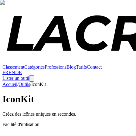
Classement
Catégories
Professions
Blog
Tarifs
Contact
FR
EN
DE
Lister un outil
Accueil
/
Outils
/
IconKit
IconKit
Créez des icônes uniques en secondes.
Facilité d'utilisation