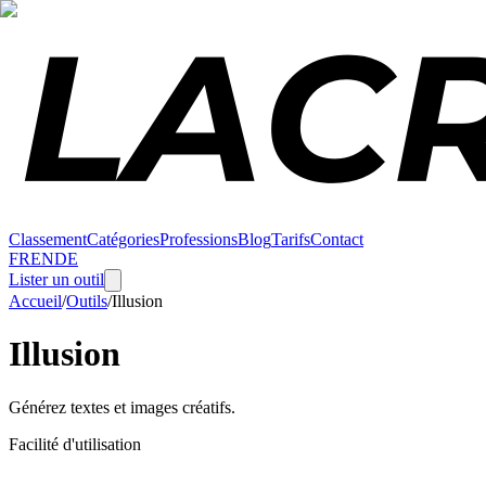
Classement
Catégories
Professions
Blog
Tarifs
Contact
FR
EN
DE
Lister un outil
Accueil
/
Outils
/
Illusion
Illusion
Générez textes et images créatifs.
Facilité d'utilisation