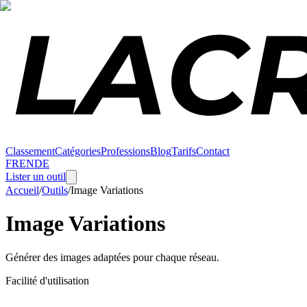
Classement
Catégories
Professions
Blog
Tarifs
Contact
FR
EN
DE
Lister un outil
Accueil
/
Outils
/
Image Variations
Image Variations
Générer des images adaptées pour chaque réseau.
Facilité d'utilisation