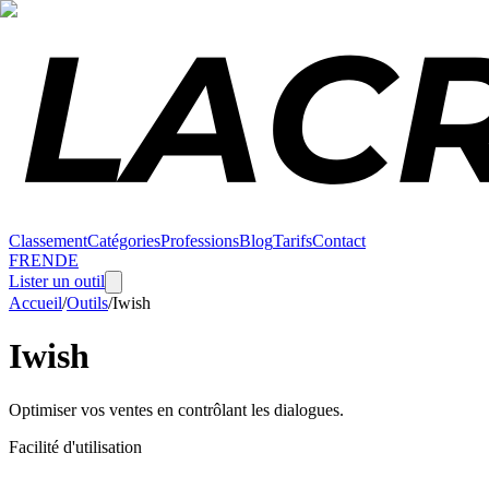
Classement
Catégories
Professions
Blog
Tarifs
Contact
FR
EN
DE
Lister un outil
Accueil
/
Outils
/
Iwish
Iwish
Optimiser vos ventes en contrôlant les dialogues.
Facilité d'utilisation