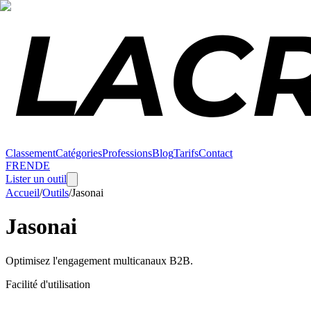
Classement
Catégories
Professions
Blog
Tarifs
Contact
FR
EN
DE
Lister un outil
Accueil
/
Outils
/
Jasonai
Jasonai
Optimisez l'engagement multicanaux B2B.
Facilité d'utilisation