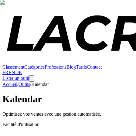
Classement
Catégories
Professions
Blog
Tarifs
Contact
FR
EN
DE
Lister un outil
Accueil
/
Outils
/
Kalendar
Kalendar
Optimisez vos ventes avec une gestion automatisée.
Facilité d'utilisation