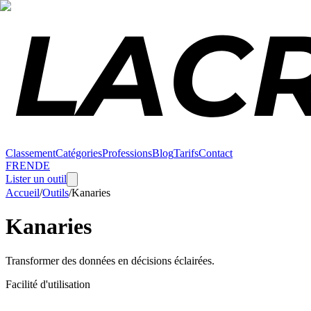
Classement
Catégories
Professions
Blog
Tarifs
Contact
FR
EN
DE
Lister un outil
Accueil
/
Outils
/
Kanaries
Kanaries
Transformer des données en décisions éclairées.
Facilité d'utilisation