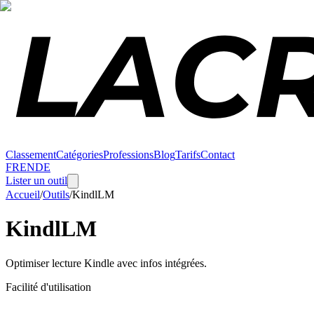
Classement
Catégories
Professions
Blog
Tarifs
Contact
FR
EN
DE
Lister un outil
Accueil
/
Outils
/
KindlLM
KindlLM
Optimiser lecture Kindle avec infos intégrées.
Facilité d'utilisation