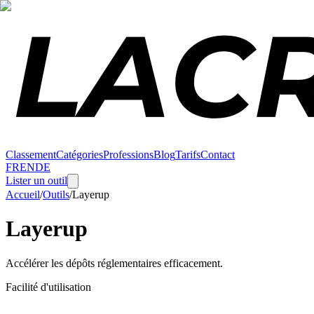
Classement
Catégories
Professions
Blog
Tarifs
Contact
FR
EN
DE
Lister un outil
Accueil
/
Outils
/
Layerup
Layerup
Accélérer les dépôts réglementaires efficacement.
Facilité d'utilisation