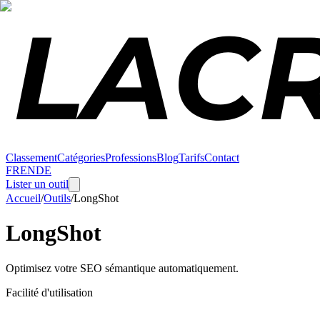
Classement
Catégories
Professions
Blog
Tarifs
Contact
FR
EN
DE
Lister un outil
Accueil
/
Outils
/
LongShot
LongShot
Optimisez votre SEO sémantique automatiquement.
Facilité d'utilisation