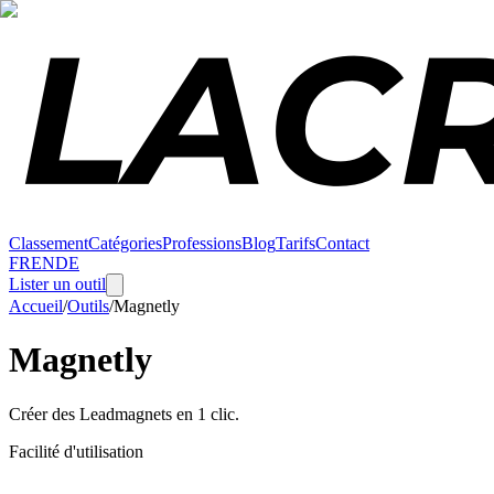
Classement
Catégories
Professions
Blog
Tarifs
Contact
FR
EN
DE
Lister un outil
Accueil
/
Outils
/
Magnetly
Magnetly
Créer des Leadmagnets en 1 clic.
Facilité d'utilisation