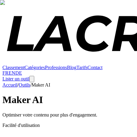
Classement
Catégories
Professions
Blog
Tarifs
Contact
FR
EN
DE
Lister un outil
Accueil
/
Outils
/
Maker AI
Maker AI
Optimiser votre contenu pour plus d'engagement.
Facilité d'utilisation