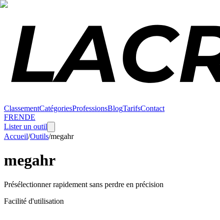
Classement
Catégories
Professions
Blog
Tarifs
Contact
FR
EN
DE
Lister un outil
Accueil
/
Outils
/
megahr
megahr
Présélectionner rapidement sans perdre en précision
Facilité d'utilisation