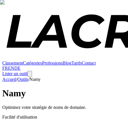
Classement
Catégories
Professions
Blog
Tarifs
Contact
FR
EN
DE
Lister un outil
Accueil
/
Outils
/
Namy
Namy
Optimisez votre stratégie de noms de domaine.
Facilité d'utilisation