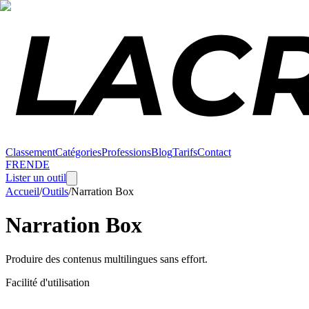
Classement
Catégories
Professions
Blog
Tarifs
Contact
FR
EN
DE
Lister un outil
Accueil
/
Outils
/
Narration Box
Narration Box
Produire des contenus multilingues sans effort.
Facilité d'utilisation