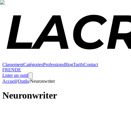
Classement
Catégories
Professions
Blog
Tarifs
Contact
FR
EN
DE
Lister un outil
Accueil
/
Outils
/
Neuronwriter
Neuronwriter