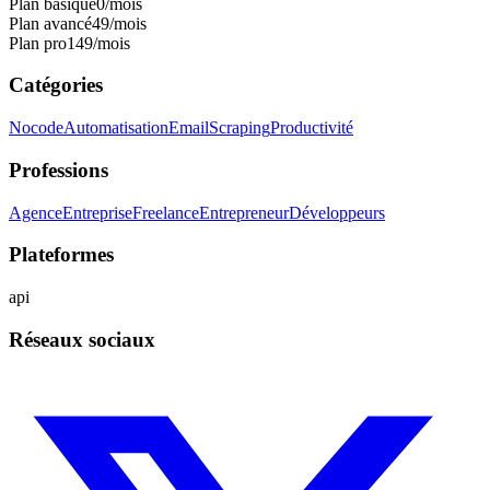
Plan basique
0
/mois
Plan avancé
49
/mois
Plan pro
149
/mois
Catégories
Nocode
Automatisation
Email
Scraping
Productivité
Professions
Agence
Entreprise
Freelance
Entrepreneur
Développeurs
Plateformes
api
Réseaux sociaux