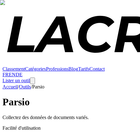
Classement
Catégories
Professions
Blog
Tarifs
Contact
FR
EN
DE
Lister un outil
Accueil
/
Outils
/
Parsio
Parsio
Collectez des données de documents variés.
Facilité d'utilisation