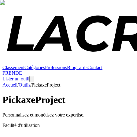
Classement
Catégories
Professions
Blog
Tarifs
Contact
FR
EN
DE
Lister un outil
Accueil
/
Outils
/
PickaxeProject
PickaxeProject
Personnalisez et monétisez votre expertise.
Facilité d'utilisation