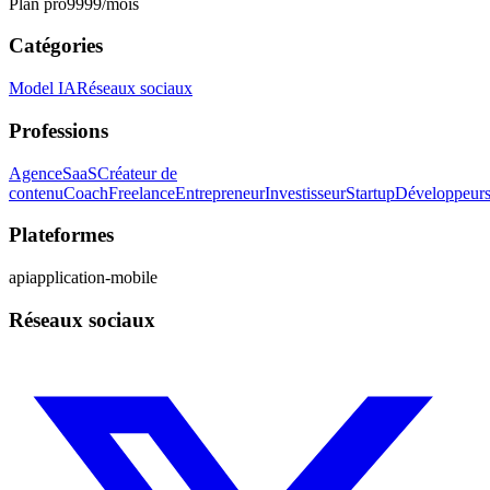
Plan pro
9999
/mois
Catégories
Model IA
Réseaux sociaux
Professions
Agence
SaaS
Créateur de
contenu
Coach
Freelance
Entrepreneur
Investisseur
Startup
Développeur
Plateformes
api
application-mobile
Réseaux sociaux