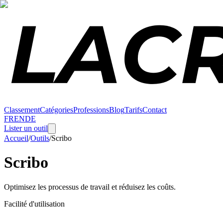
Classement
Catégories
Professions
Blog
Tarifs
Contact
FR
EN
DE
Lister un outil
Accueil
/
Outils
/
Scribo
Scribo
Optimisez les processus de travail et réduisez les coûts.
Facilité d'utilisation