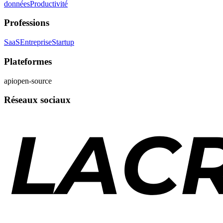
données
Productivité
Professions
SaaS
Entreprise
Startup
Plateformes
api
open-source
Réseaux sociaux