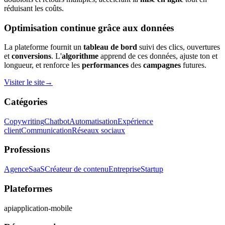
réduisant les coûts.
Optimisation continue grâce aux données
La plateforme fournit un
tableau de bord
suivi des clics, ouvertures
et
conversions
. L'
algorithme
apprend de ces données, ajuste ton et
longueur, et renforce les
performances
des
campagnes
futures.
Visiter le site
→
Catégories
Copywriting
Chatbot
Automatisation
Expérience
client
Communication
Réseaux sociaux
Professions
Agence
SaaS
Créateur de contenu
Entreprise
Startup
Plateformes
api
application-mobile