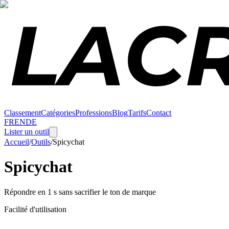
Classement
Catégories
Professions
Blog
Tarifs
Contact
FR
EN
DE
Lister un outil
Accueil
/
Outils
/
Spicychat
Spicychat
Répondre en 1 s sans sacrifier le ton de marque
Facilité d'utilisation