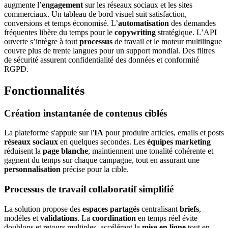
augmente l’
engagement
sur les réseaux sociaux et les sites
commerciaux. Un tableau de bord visuel suit satisfaction,
conversions et temps économisé. L’
automatisation
des demandes
fréquentes libère du temps pour le
copywriting
stratégique. L’API
ouverte s’intègre à tout
processus
de travail et le moteur multilingue
couvre plus de trente langues pour un support mondial. Des filtres
de sécurité assurent confidentialité des données et conformité
RGPD.
Fonctionnalités
Création instantanée de contenus ciblés
La plateforme s'appuie sur l'
IA
pour produire articles, emails et posts
réseaux sociaux
en quelques secondes. Les
équipes marketing
réduisent la
page blanche
, maintiennent une tonalité cohérente et
gagnent du temps sur chaque campagne, tout en assurant une
personnalisation
précise pour la cible.
Processus de travail collaboratif simplifié
La solution propose des
espaces partagés
centralisant
briefs
,
modèles et
validations
. La
coordination
en temps réel évite
doublons et retours multiples, accélérant la
mise en ligne
tout en