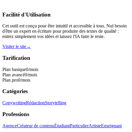
Facilité d'Utilisation
Cet outil est conçu pour être intuitif et accessible à tous. Nul besoin
d'être un expert en écriture pour produire des textes de qualité :
entrez simplement vos idées et laissez l'IA faire le reste.
Visiter le site
→
Tarification
Plan basique
0
/mois
Plan avancé
0
/mois
Plan pro
0
/mois
Catégories
Copywriting
Rédaction
Storytelling
Professions
Agence
Créateur de contenu
Étudiant
Particulier
Artiste
Enseignant