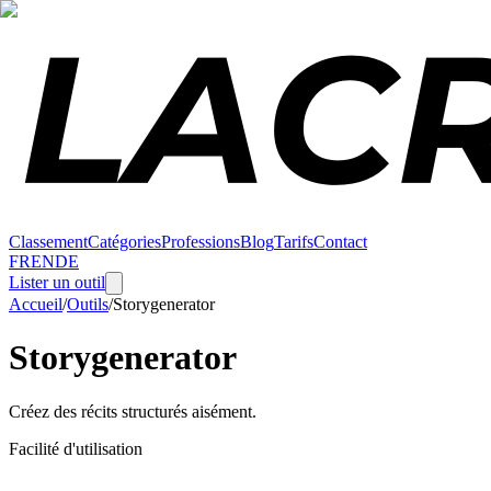
Classement
Catégories
Professions
Blog
Tarifs
Contact
FR
EN
DE
Lister un outil
Accueil
/
Outils
/
Storygenerator
Storygenerator
Créez des récits structurés aisément.
Facilité d'utilisation