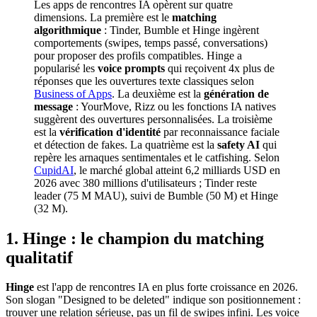
Les apps de rencontres IA opèrent sur quatre
dimensions. La première est le
matching
algorithmique
: Tinder, Bumble et Hinge ingèrent
comportements (swipes, temps passé, conversations)
pour proposer des profils compatibles. Hinge a
popularisé les
voice prompts
qui reçoivent 4x plus de
réponses que les ouvertures texte classiques selon
Business of Apps
. La deuxième est la
génération de
message
: YourMove, Rizz ou les fonctions IA natives
suggèrent des ouvertures personnalisées. La troisième
est la
vérification d'identité
par reconnaissance faciale
et détection de fakes. La quatrième est la
safety AI
qui
repère les arnaques sentimentales et le catfishing. Selon
CupidAI
, le marché global atteint 6,2 milliards USD en
2026 avec 380 millions d'utilisateurs ; Tinder reste
leader (75 M MAU), suivi de Bumble (50 M) et Hinge
(32 M).
1. Hinge : le champion du matching
qualitatif
Hinge
est l'app de rencontres IA en plus forte croissance en 2026.
Son slogan "Designed to be deleted" indique son positionnement :
trouver une relation sérieuse, pas un fil de swipes infini. Les voice