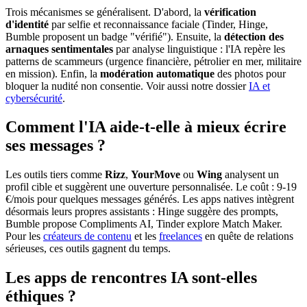
Trois mécanismes se généralisent. D'abord, la
vérification
d'identité
par selfie et reconnaissance faciale (Tinder, Hinge,
Bumble proposent un badge "vérifié"). Ensuite, la
détection des
arnaques sentimentales
par analyse linguistique : l'IA repère les
patterns de scammeurs (urgence financière, pétrolier en mer, militaire
en mission). Enfin, la
modération automatique
des photos pour
bloquer la nudité non consentie. Voir aussi notre dossier
IA et
cybersécurité
.
Comment l'IA aide-t-elle à mieux écrire
ses messages ?
Les outils tiers comme
Rizz
,
YourMove
ou
Wing
analysent un
profil cible et suggèrent une ouverture personnalisée. Le coût : 9-19
€/mois pour quelques messages générés. Les apps natives intègrent
désormais leurs propres assistants : Hinge suggère des prompts,
Bumble propose Compliments AI, Tinder explore Match Maker.
Pour les
créateurs de contenu
et les
freelances
en quête de relations
sérieuses, ces outils gagnent du temps.
Les apps de rencontres IA sont-elles
éthiques ?