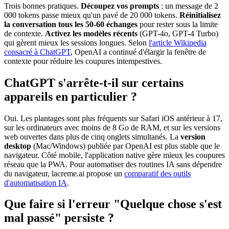
Trois bonnes pratiques.
Découpez vos prompts
: un message de 2
000 tokens passe mieux qu'un pavé de 20 000 tokens.
Réinitialisez
la conversation tous les 50-60 échanges
pour rester sous la limite
de contexte.
Activez les modèles récents
(GPT-4o, GPT-4 Turbo)
qui gèrent mieux les sessions longues. Selon
l'article Wikipedia
consacré à ChatGPT
, OpenAI a continué d'élargir la fenêtre de
contexte pour réduire les coupures intempestives.
ChatGPT s'arrête-t-il sur certains
appareils en particulier ?
Oui. Les plantages sont plus fréquents sur Safari iOS antérieur à 17,
sur les ordinateurs avec moins de 8 Go de RAM, et sur les versions
web ouvertes dans plus de cinq onglets simultanés. La
version
desktop
(Mac/Windows) publiée par OpenAI est plus stable que le
navigateur. Côté mobile, l'application native gère mieux les coupures
réseau que la PWA. Pour automatiser des routines IA sans dépendre
du navigateur, lacreme.ai propose un
comparatif des outils
d'automatisation IA
.
Que faire si l'erreur "Quelque chose s'est
mal passé" persiste ?