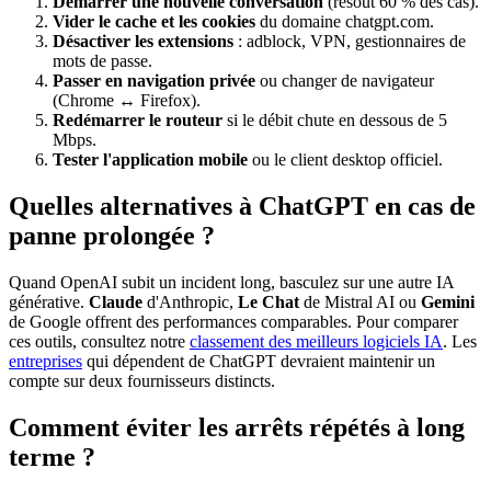
Démarrer une nouvelle conversation
(résout 60 % des cas).
Vider le cache et les cookies
du domaine chatgpt.com.
Désactiver les extensions
: adblock, VPN, gestionnaires de
mots de passe.
Passer en navigation privée
ou changer de navigateur
(Chrome ↔ Firefox).
Redémarrer le routeur
si le débit chute en dessous de 5
Mbps.
Tester l'application mobile
ou le client desktop officiel.
Quelles alternatives à ChatGPT en cas de
panne prolongée ?
Quand OpenAI subit un incident long, basculez sur une autre IA
générative.
Claude
d'Anthropic,
Le Chat
de Mistral AI ou
Gemini
de Google offrent des performances comparables. Pour comparer
ces outils, consultez notre
classement des meilleurs logiciels IA
. Les
entreprises
qui dépendent de ChatGPT devraient maintenir un
compte sur deux fournisseurs distincts.
Comment éviter les arrêts répétés à long
terme ?