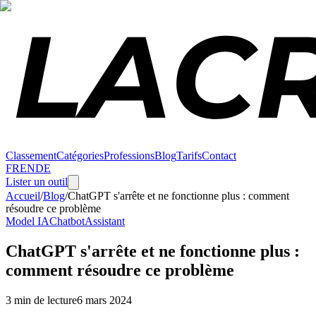
Classement
Catégories
Professions
Blog
Tarifs
Contact
FR
EN
DE
Lister un outil
Accueil
/
Blog
/
ChatGPT s'arrête et ne fonctionne plus : comment
résoudre ce problème
Model IA
Chatbot
Assistant
ChatGPT s'arrête et ne fonctionne plus :
comment résoudre ce problème
3 min de lecture
6 mars 2024