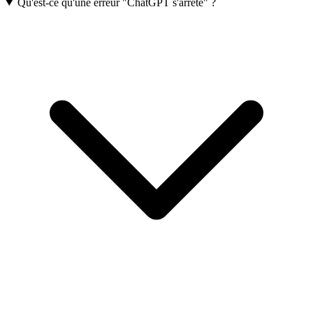
Qu'est-ce qu'une erreur "ChatGPT s'arrête" ?