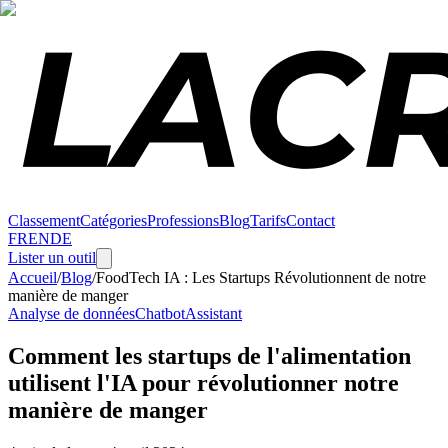
Classement
Catégories
Professions
Blog
Tarifs
Contact
FR
EN
DE
Lister un outil
Accueil
/
Blog
/
FoodTech IA : Les Startups Révolutionnent de notre
manière de manger
Analyse de données
Chatbot
Assistant
Comment les startups de l'alimentation
utilisent l'IA pour révolutionner notre
manière de manger