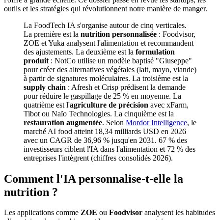
outils et les stratégies qui révolutionnent notre manière de manger.
La FoodTech IA s'organise autour de cinq verticales.
La première est la
nutrition personnalisée
: Foodvisor,
ZOE et Yuka analysent l'alimentation et recommandent
des ajustements. La deuxième est la
formulation
produit
: NotCo utilise un modèle baptisé "Giuseppe"
pour créer des alternatives végétales (lait, mayo, viande)
à partir de signatures moléculaires. La troisième est la
supply chain
: Afresh et Crisp prédisent la demande
pour réduire le gaspillage de 25 % en moyenne. La
quatrième est l'
agriculture de précision
avec xFarm,
Tibot ou Naïo Technologies. La cinquième est la
restauration augmentée
. Selon
Mordor Intelligence
, le
marché AI food atteint 18,34 milliards USD en 2026
avec un CAGR de 36,96 % jusqu'en 2031. 67 % des
investisseurs ciblent l'IA dans l'alimentation et 72 % des
entreprises l'intègrent (chiffres consolidés 2026).
Comment l'IA personnalise-t-elle la
nutrition ?
Les applications comme
ZOE
ou
Foodvisor
analysent les habitudes