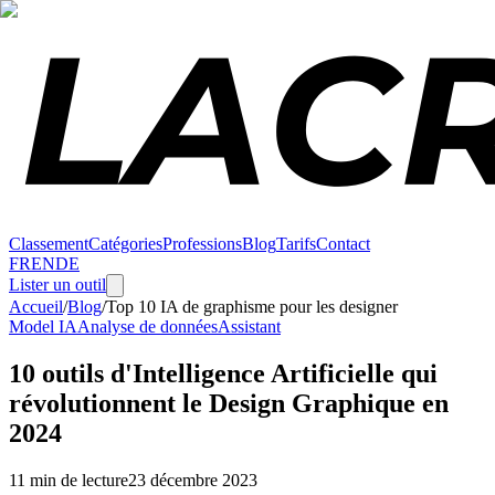
Classement
Catégories
Professions
Blog
Tarifs
Contact
FR
EN
DE
Lister un outil
Accueil
/
Blog
/
Top 10 IA de graphisme pour les designer
Model IA
Analyse de données
Assistant
10 outils d'Intelligence Artificielle qui
révolutionnent le Design Graphique en
2024
11 min de lecture
23 décembre 2023