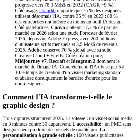
progresse vers 78,3 Mds$ en 2032 (CAGR ~9 %).
Côté usage,
Colorlib
rapporte que 75 % des designers
utilisent désormais l'IA, contre 35 % en 2023 ; 88 %
des entreprises ont intégré au moins un outil IA design.
Côté plateformes,
Canva
a atteint 17,3 % de part de
marché en 2026 selon une étude Forrester de février
2026, dépassant Adobe Express, avec 260 millions
d'utilisateurs actifs mensuels et 3,5 Mds$ de revenus
2025.
Adobe
conserve 70 % global avec sa suite
Creative Cloud + Firefly. Côté création pure,
Midjourney v7
,
Recraft
et
Ideogram 2
dominent le
marché de l'image IA. Concrètement, l'IA divise par 5 à
10 le temps de création d'un visuel marketing standard
et abaisse drastiquement la barrière d'entrée pour les
non-designers.
Comment l'IA transforme-t-elle le
graphic design ?
Trois ruptures structurent 2026. La
vitesse
: un visuel social media
en 3 minutes contre 30 auparavant. L'
accessibilité
: un PME sans
designer peut produire des visuels de qualité pro. La
personnalisation à grande échelle
: 100 visuels publicitaires