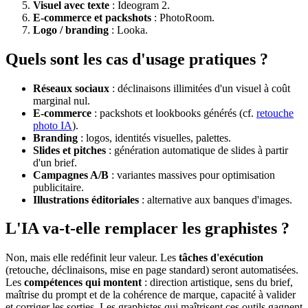
Visuel avec texte
: Ideogram 2.
E-commerce et packshots
: PhotoRoom.
Logo / branding
: Looka.
Quels sont les cas d'usage pratiques ?
Réseaux sociaux
: déclinaisons illimitées d'un visuel à coût
marginal nul.
E-commerce
: packshots et lookbooks générés (cf.
retouche
photo IA
).
Branding
: logos, identités visuelles, palettes.
Slides et pitches
: génération automatique de slides à partir
d'un brief.
Campagnes A/B
: variantes massives pour optimisation
publicitaire.
Illustrations éditoriales
: alternative aux banques d'images.
L'IA va-t-elle remplacer les graphistes ?
Non, mais elle redéfinit leur valeur. Les
tâches d'exécution
(retouche, déclinaisons, mise en page standard) seront automatisées.
Les
compétences qui montent
: direction artistique, sens du brief,
maîtrise du prompt et de la cohérence de marque, capacité à valider
et corriger les sorties. Les graphistes qui maîtrisent ces outils gagnent