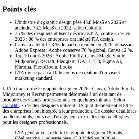
Points clés
L'industrie du graphic design pèse 45,8 Mds$ en 2026 et
atteindra 78,3 Mds$ en 2032, selon Colorlib.
75 % des designers utilisent désormais l'IA, contre 35 % en
2023 ; 88 % des entreprises ont intégré l'IA design.
Canva a atteint 17,3 % de part de marché en 2026, dépassant
Adobe Express ; Adobe conserve 70 % global, Canva 12 %.
Top 10 outils 2026 : Adobe Firefly, Canva Magic Studio,
Midjourney, Recraft, Ideogram, DALL-E 3, Figma AI,
Khroma, PhotoRoom, Looka.
L'IA divise par 5 à 10 le temps de création d'un visuel
marketing standard.
L'IA a transformé le graphic design en 2026 : Canva, Adobe Firefly,
Midjourney et Recraft permettent désormais à un débutant de
produire des visuels professionnels en quelques minutes. Selon
Colorlib
, 75 % des designers utilisent l'IA quotidiennement et 88 %
des entreprises l'ont intégrée à leur production. Ce dossier détaille les
meilleurs outils, leurs cas d'usage, leur prix et les enjeux éthiques
pour les designers professionnels.
L'IA générative a redéfini le graphic design en 18 mois.
Côté marché, l'industrie pèse 45,8 Mds$ en 2026 et