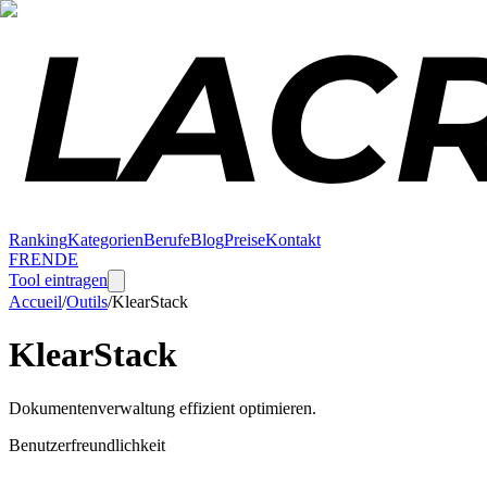
Ranking
Kategorien
Berufe
Blog
Preise
Kontakt
FR
EN
DE
Tool eintragen
Accueil
/
Outils
/
KlearStack
KlearStack
Dokumentenverwaltung effizient optimieren.
Benutzerfreundlichkeit