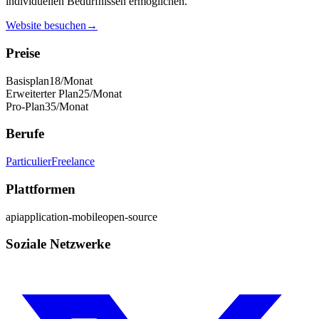
individuellen Bedürfnissen ermöglichen.
Website besuchen
→
Preise
Basisplan
18
/Monat
Erweiterter Plan
25
/Monat
Pro-Plan
35
/Monat
Berufe
Particulier
Freelance
Plattformen
api
application-mobile
open-source
Soziale Netzwerke