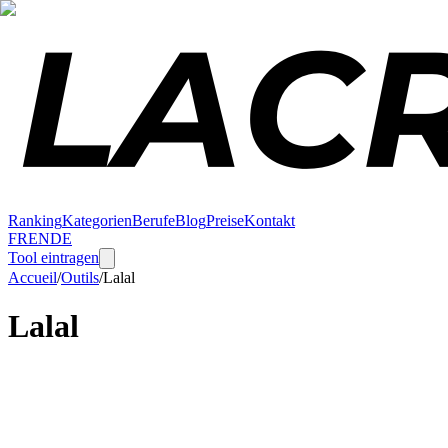
Ranking
Kategorien
Berufe
Blog
Preise
Kontakt
FR
EN
DE
Tool eintragen
Accueil
/
Outils
/
Lalal
Lalal