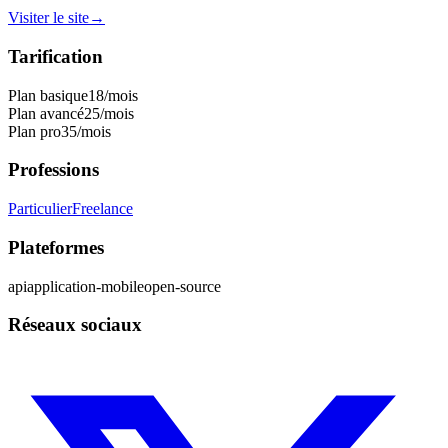
Visiter le site
→
Tarification
Plan basique
18
/mois
Plan avancé
25
/mois
Plan pro
35
/mois
Professions
Particulier
Freelance
Plateformes
api
application-mobile
open-source
Réseaux sociaux