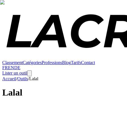
Classement
Catégories
Professions
Blog
Tarifs
Contact
FR
EN
DE
Lister un outil
Accueil
/
Outils
/
Lalal
Lalal